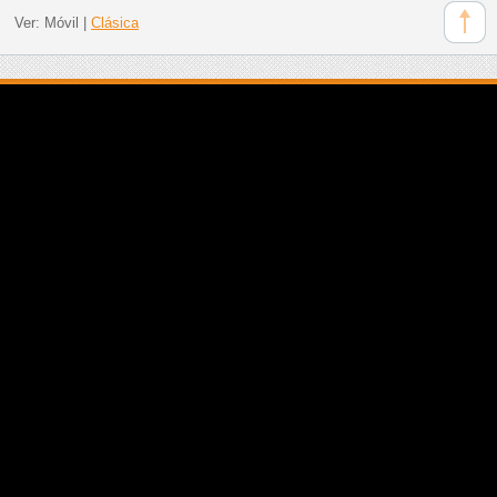
Ver:
Móvil
|
Clásica