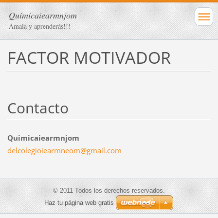
Químicaiearmnjom
Ámala y aprenderás!!!
FACTOR MOTIVADOR
Contacto
Quimicaiearmnjom
delcoleg
ioiearmn
eom@gmai
l.com
© 2011 Todos los derechos reservados.
Haz tu página web gratis