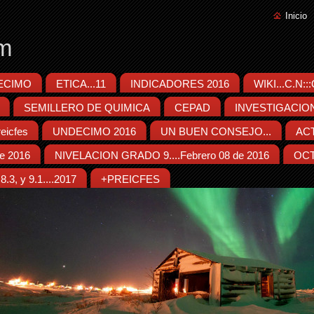
Inicio
m
ECIMO
ETICA...11
INDICADORES 2016
WIKI...C.N:
SEMILLERO DE QUIMICA
CEPAD
INVESTIGACIO
eicfes
UNDECIMO 2016
UN BUEN CONSEJO...
ACT
e 2016
NIVELACION GRADO 9....Febrero 08 de 2016
OCT
.3, y 9.1....2017
+PREICFES