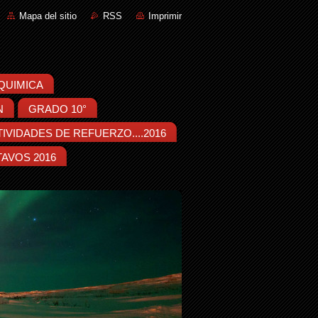
Mapa del sitio
RSS
Imprimir
::QUIMICA
N
GRADO 10°
IVIDADES DE REFUERZO....2016
AVOS 2016