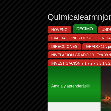
Químicaiearmnjo
DECIMO
NOVENO
UND
EVALUACIONES DE SUFICIENCIA
DIRECCIONES
GRADO 11°. pr
NIVELACIÓN GRADO 10...Feb 08 d
INVESTIGACIÓN 7.1,7.2,7.3,8.1,8.2,8
Ámala y aprenderás!!!