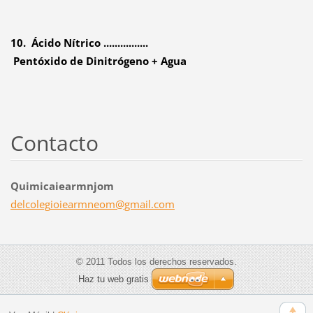
10. Ácido Nítrico ................
Pentóxido de Dinitrógeno + Agua
Contacto
Quimicaiearmnjom
delcoleg
ioiearmn
eom@gmai
l.com
© 2011 Todos los derechos reservados.
Haz tu web gratis