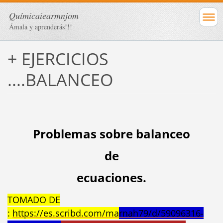
Químicaiearmnjom
Ámala y aprenderás!!!
+ EJERCICIOS
....BALANCEO
Problemas sobre balanceo
de
ecuaciones.
TOMADO DE
:
https://es.scribd.com/ma
rnah79/d/59096316-