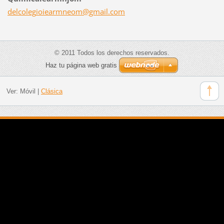
delcoleg
ioiearmn
eom@gmai
l.com
© 2011 Todos los derechos reservados.
Haz tu página web gratis
Ver:
Móvil
|
Clásica