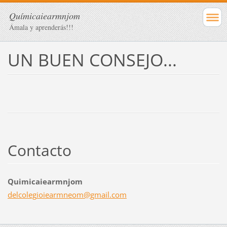
Químicaiearmnjom
Ámala y aprenderás!!!
UN BUEN CONSEJO...
Contacto
Quimicaiearmnjom
delcoleg
ioiearmn
eom@gmai
l.com