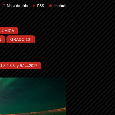
Mapa del sitio
RSS
Imprimir
:QUIMICA
N
GRADO 10°
8.2,8.3, y 9.1....2017