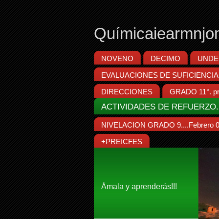
Químicaiearmnjo
NOVENO
DECIMO
UNDE
EVALUACIONES DE SUFICIENCIA
DIRECCIONES
GRADO 11°. pr
ACTIVIDADES DE REFUERZO..
NIVELACION GRADO 9....Febrero 0
+PREICFES
Ámala y aprenderás!!!