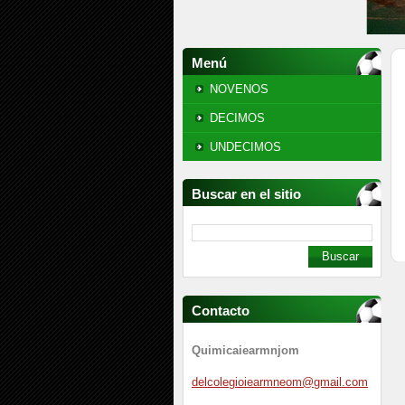
Menú
NOVENOS
DECIMOS
UNDECIMOS
Buscar en el sitio
Contacto
Quimicaiearmnjom
delcoleg
ioiearmn
eom@gmai
l.com