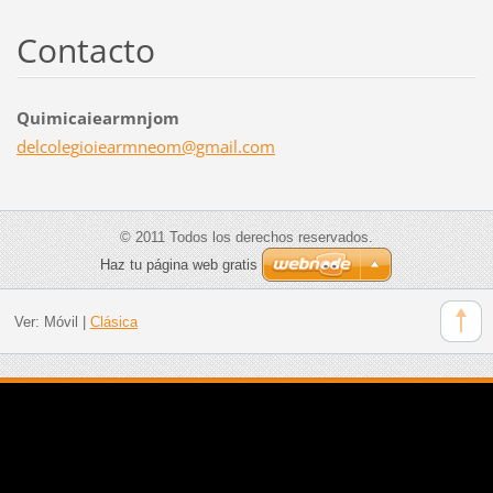
Contacto
Quimicaiearmnjom
delcoleg
ioiearmn
eom@gmai
l.com
© 2011 Todos los derechos reservados.
Haz tu página web gratis
Ver:
Móvil
|
Clásica