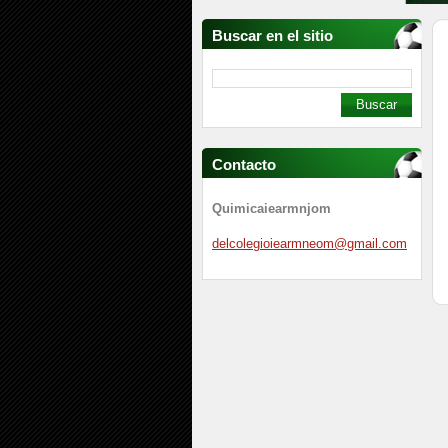
Buscar en el sitio
Contacto
Quimicaiearmnjom
delcoleg
ioiearmn
eom@gmai
l.com