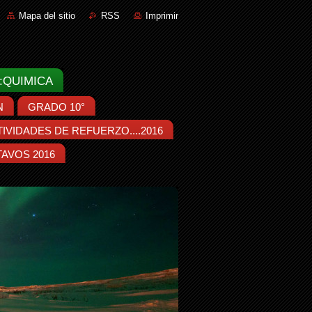
Mapa del sitio
RSS
Imprimir
:::QUIMICA
N
GRADO 10°
IVIDADES DE REFUERZO....2016
AVOS 2016