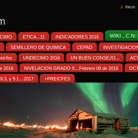
Inicio
m
WIKI...C.N
CIMO
ETICA...11
INDICADORES 2016
SEMILLERO DE QUIMICA
CEPAD
INVESTIGACIO
eicfes
UNDECIMO 2016
UN BUEN CONSEJO...
ACT
e 2016
NIVELACION GRADO 9....Febrero 08 de 2016
OCT
.3, y 9.1....2017
+PREICFES