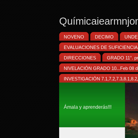
Químicaiearmnjo
NOVENO
DECIMO
UNDE
EVALUACIONES DE SUFICIENCIA
DIRECCIONES
GRADO 11°. pr
NIVELACIÓN GRADO 10...Feb 08 d
INVESTIGACIÓN 7.1,7.2,7.3,8.1,8.2,8
Ámala y aprenderás!!!