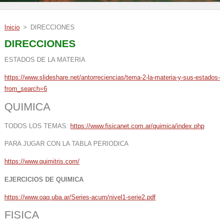
Inicio
>
DIRECCIONES
DIRECCIONES
ESTADOS DE LA MATERIA
https://www.slideshare.net/antorreciencias/tema-2-la-materia-y-sus-estado
from_search=6
QUIMICA
TODOS LOS TEMAS:
https://www.fisicanet.com.ar/quimica/index.php
PARA JUGAR CON LA TABLA PERIODICA
https://www.quimitris.com/
EJERCICIOS DE QUIMICA
https://www.oaq.uba.ar/Series-acum/nivel1-serie2.pdf
FISICA