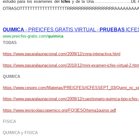
estudio para los exámenes del
Icfes
y de la Una............................
OTRASOTTTTTTTTTTTTTTTTTTTRRRRRRRRRRRRRRRRRAAAAAAAA
QUIMICA
- PREICFES GRATIS VIRTUAL -
PRUEBAS
ICFE
www.preicfes-gratis.com/
quimica
TODAS
https://www.pasaralaunacional.com/2009/12/zona-interactiva.html
https://www.pasaralaunacional.com/2010/12/mini-examen-icfes-virtual-2.htm
QUIMICA
https://www.cespro.com/Materias/PREICFES/ICFESSEPT_03/Quimi_nc_s
https://www.pasaralaunacional.com/2009/12/cuestionario-quimica-tipo-icfes-
https://www.iesnicolascopernico.org/FQ/3ESO/tema1quiros.pdf
FISICA
QUIMICA y FISICA