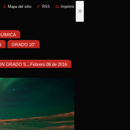
Mapa del sitio
RSS
Imprimir
:QUIMICA
N
GRADO 10°
N GRADO 9....Febrero 08 de 2016