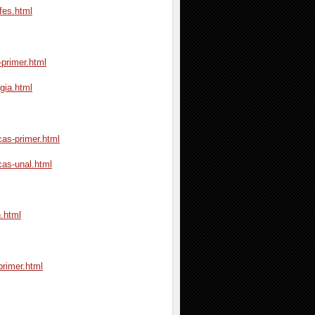
fes.html
-primer.html
gia.html
as-primer.html
cas-unal.html
.html
primer.html