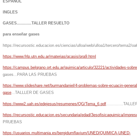
ESPAÑOL
INGLES
GASES............TALLER RESUELTO
para enseñar gases
https://recursostic.educacion.es/ciencias/ulloa/web/ulloa1/tercero/tema2/oa
https://www.frlp.utn.edu.ar/materias/qcasis/pra9.html
https://campus.belgrano.ort.edu.ar/quimica/articulo/32221/actividades-sobre
gases...PARA LAS PRUEBAS
https://www.slideshare.net/burmandaniel/4-problemas-sobre-ecuacin-genera
gase
...TALLLER DE GASES
https://www2.uah.es/edejesus/resumenes/QG/Tema_6.pdf
..............T
https://recursostic.educacion.es/secundaria/edad/3esofisicaquimica/impres
PRUEBAS
https://usuarios.multimania.es/bergidumflavium/UNED/QUIMICA-UNED-