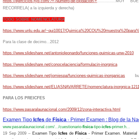
https://ejercicios-fyq.com/?+-Numero-de-oxidacion-+
...............MU
RECORRELA( a la izquierda y derecha)
TODO SOBRE NOMENCLATURA
https://www.unlu.edu.ar/~qui10017/Quimica%20COU%20muestra%20para%
Para la clase de decimo...2012
https://www.slideshare.net/antonioleonardo/funciones-quimicas-unw-2010
https://www.slideshare.net/conocelaciencia/formulacin-inorgnica
https://www.slideshare.net/jomiespa/funciones-quimicas-inorganicas
bue
https://www.slideshare.net/ELIASNAVARRETE/nomenclatura-inorgnica-121
PARA LOS PREICFES
https://www.pasaralaunacional.com/2009/12/zona-interactiva.html
Examen Tipo
Icfes
de
Física
- Primer Examen : Blog de la N
www.pasaralaunacional.com/.../cuestionario-
fisica
-tipo-
icfes
-primer.h...
19 Sep 2009 –
Examen Tipo
Icfes
de
Física
- Primer Examen. Material 