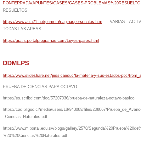
PONFERRADA/APUNTES/GASES/GASES-PROBLEMAS%20RESUELTOS
RESUELTOS
https://www.aula21.net/primera/paginaspersonales.htm
......VARIAS ACTIV
TODAS LAS AREAS
https://gratis.portalprogramas.com/Leyes-gases.html
DDMLPS
https://www.slideshare.net/jessicaeduc/la-materia-y-sus-estados-ppt?from
PRUEBA DE CIENCIAS PARA OCTAVO
https://es.scribd.com/doc/57207036/prueba-de-naturaleza-octavo-basico
https://caq.bligoo.cl/media/users/18/943089/files/208867/Prueba_de_Ava
_Ciencias_Naturales.pdf
https://www.miportal.edu.sv/blogs/gallery/2570/Segunda%20Prueba
%20%20Ciencias%20Naturales.pdf