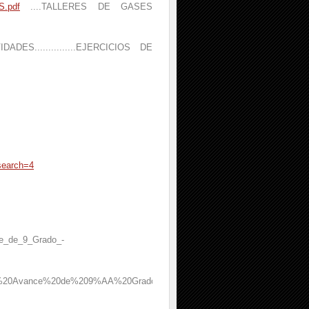
.pdf
....TALLERES DE GASES
IDADES...............EJERCICIOS DE
_search=4
nce_de_9_Grado_-
%20de%20Avance%20de%209%AA%20Grado%20-