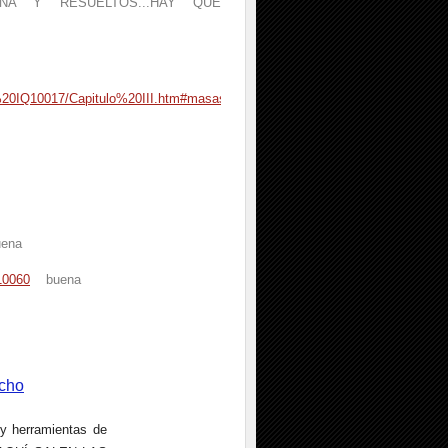
Y BUENA Y RESUELTOS...HAY QUE
20IQ10017/Capitulo%20III.htm#masasmoleculares
na
10060
buena
acho
y herramientas de