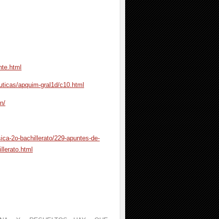
nte.html
euticas/apquim-gral1d/c10.html
n/
ica-2o-bachillerato/229-apuntes-de-
llerato.html