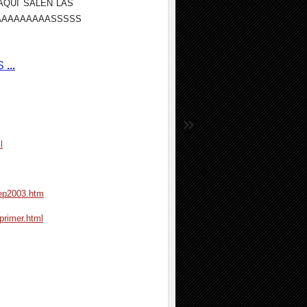
..DE AQUÍ SALEN LAS
AAAAAAAAASSSSS
S
...
l
ep2003.htm
primer.html