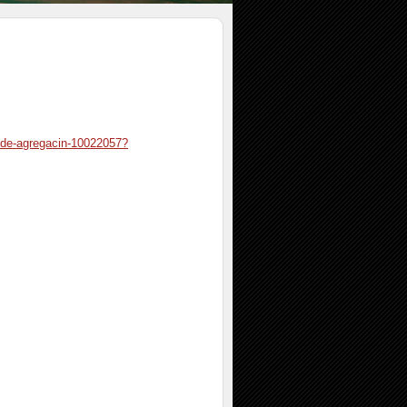
s-de-agregacin-10022057?