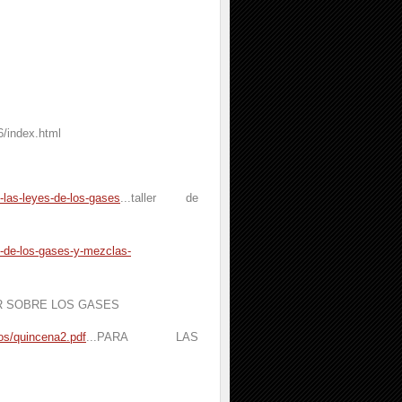
6/index.html
-las-leyes-de-los-gases
...taller de
l-de-los-gases-y-mezclas-
ALLER SOBRE LOS GASES
os/quincena2.pdf
...PARA LAS