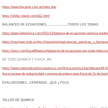
https://www.fisicanet.com.ar/index.php
https://shibiz.tripod.com/id11.html
BALANCEO DE ECUACIONES......................TODOS LOS TEMAS
https://www.fullquimica.com/2011/12/balance-de-ecuaciones-quimica-media
https://mazinger.sisib.uchile.cl/repositorio/ap/ciencias_quimicas_y_farmac
https://prezi.com/kaza88awrzun/balanceo-de-ecuaciones-por-oxido-reduccio
DE TODO.QUIMICA Y FISICA..BN
https://www.matematicasfisicaquimica.com/fisica-quimica-bachillerato/44-fis
fisica-nuclear-de-radiactividad-y-energia-de-enlace-para-fisica-de-2o-de-bachi
EVALUACIONES...CERRADAS...QCA y FSCA
TALLER DE QUIMICA