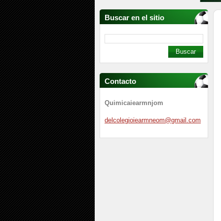
Buscar en el sitio
Contacto
Quimicaiearmnjom
delcoleg
ioiearmn
eom@gmai
l.com