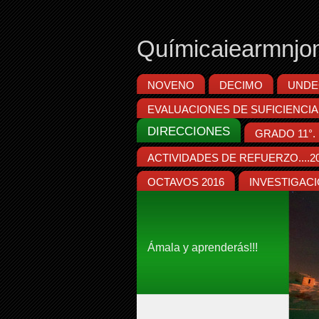
Químicaiearmnjo
NOVENO
DECIMO
UNDE
EVALUACIONES DE SUFICIENCIA
DIRECCIONES
GRADO 11°. p
ACTIVIDADES DE REFUERZO....2
OCTAVOS 2016
INVESTIGACIÓN 
Ámala y aprenderás!!!