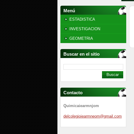
Menú
ESTADISTICA
INVESTIGACION
GEOMETRIA
Buscar en el sitio
Contacto
Quimicaiearmnjom
delcoleg
ioiearmn
eom@gmai
l.com