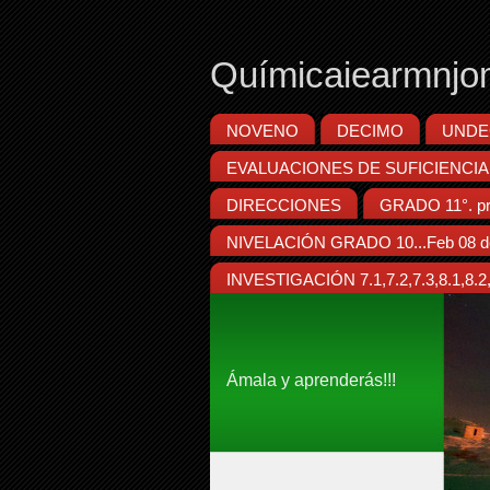
Químicaiearmnjo
NOVENO
DECIMO
UNDE
EVALUACIONES DE SUFICIENCIA
DIRECCIONES
GRADO 11°. pr
NIVELACIÓN GRADO 10...Feb 08 d
INVESTIGACIÓN 7.1,7.2,7.3,8.1,8.2,8
Ámala y aprenderás!!!