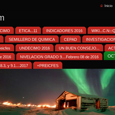
Inicio
m
CIMO
ETICA...11
INDICADORES 2016
WIKI...C.N::
SEMILLERO DE QUIMICA
CEPAD
INVESTIGACIO
eicfes
UNDECIMO 2016
UN BUEN CONSEJO...
ACT
OC
e 2016
NIVELACION GRADO 9....Febrero 08 de 2016
.3, y 9.1....2017
+PREICFES