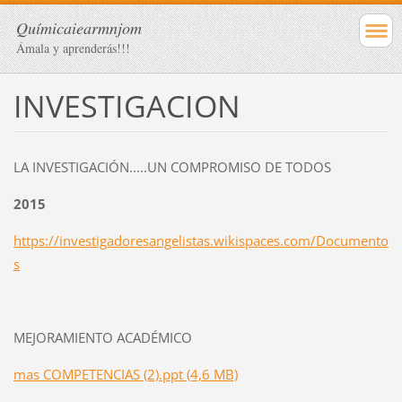
Químicaiearmnjom
Ámala y aprenderás!!!
INVESTIGACION
LA INVESTIGACIÓN.....UN COMPROMISO DE TODOS
2015
https://investigadoresangelistas.wikispaces.com/Documento
s
MEJORAMIENTO ACADÉMICO
mas COMPETENCIAS (2).ppt (4,6 MB)