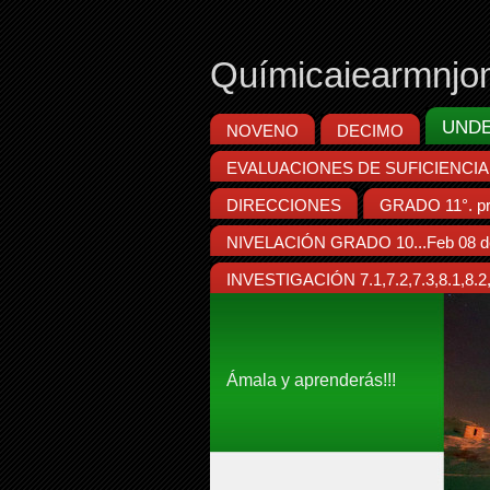
Químicaiearmnjo
UND
NOVENO
DECIMO
EVALUACIONES DE SUFICIENCIA
DIRECCIONES
GRADO 11°. pr
NIVELACIÓN GRADO 10...Feb 08 d
INVESTIGACIÓN 7.1,7.2,7.3,8.1,8.2,8
Ámala y aprenderás!!!