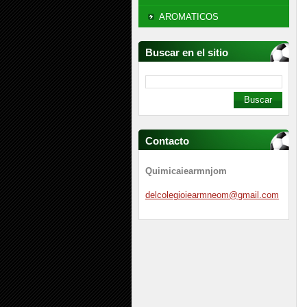
AROMATICOS
Buscar en el sitio
Contacto
Quimicaiearmnjom
delcoleg
ioiearmn
eom@gmai
l.com