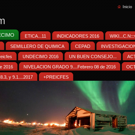
Inicio
m
ECIMO
ETICA...11
INDICADORES 2016
WIKI...C.N:
SEMILLERO DE QUIMICA
CEPAD
INVESTIGACIO
eicfes
UNDECIMO 2016
UN BUEN CONSEJO...
ACT
e 2016
NIVELACION GRADO 9....Febrero 08 de 2016
OCT
.3, y 9.1....2017
+PREICFES