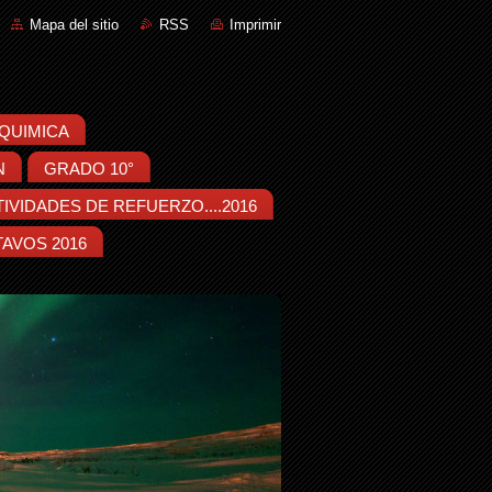
Mapa del sitio
RSS
Imprimir
::QUIMICA
N
GRADO 10°
IVIDADES DE REFUERZO....2016
AVOS 2016