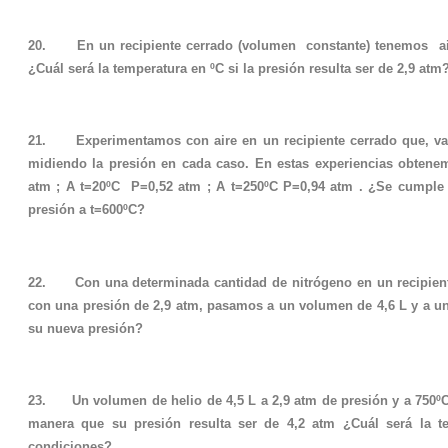
20. En un recipiente cerrado (volumen constante) tenemos a
¿Cuál será la temperatura en ºC si la presión resulta ser de 2,9 atm
21. Experimentamos con aire en un recipiente cerrado que, va
midiendo la presión en cada caso. En estas experiencias obtene
atm ; A t=20ºC P=0,52 atm ; A t=250ºC P=0,94 atm . ¿Se cumple 
presión a t=600ºC?
22. Con una determinada cantidad de nitrógeno en un recipiente
con una presión de 2,9 atm, pasamos a un volumen de 4,6 L y a un
su nueva presión?
23. Un volumen de helio de 4,5 L a 2,9 atm de presión y a 750ºC 
manera que su presión resulta ser de 4,2 atm ¿Cuál será la t
condiciones?.