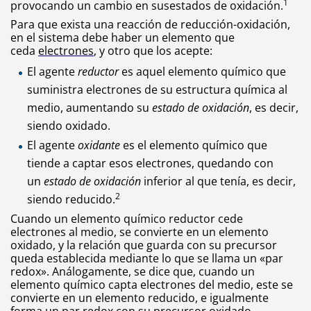
1
provocando un cambio en sus
estados de oxidación
.
Para que exista una reacción de reducción-oxidación,
en el sistema debe haber un elemento que
ceda
electrones
, y otro que los acepte:
El agente
reductor
es aquel elemento químico que
suministra electrones de su estructura química al
medio, aumentando su
estado de oxidación
, es decir,
siendo oxidado.
El agente
oxidante
es el elemento químico que
tiende a captar esos electrones, quedando con
un
estado de oxidación
inferior al que tenía, es decir,
2
siendo reducido.
Cuando un elemento químico reductor cede
electrones al medio, se convierte en un elemento
oxidado, y la relación que guarda con su precursor
queda establecida mediante lo que se llama un «par
redox». Análogamente, se dice que, cuando un
elemento químico capta electrones del medio, este se
convierte en un elemento reducido, e igualmente
forma un par redox con su precursor oxidado.