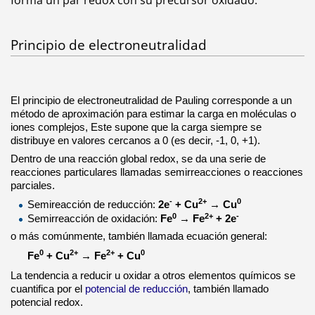
Principio de electroneutralidad
El principio de electroneutralidad de Pauling corresponde a un
método de aproximación para estimar la carga en moléculas o
iones complejos, Este supone que la carga siempre se
distribuye en valores cercanos a 0 (es decir, -1, 0, +1).
Dentro de una reacción global redox, se da una serie de
reacciones particulares llamadas semirreacciones o reacciones
parciales.
-
2+
0
Semireacción de reducción:
2e
+ Cu
→ Cu
0
2+
-
Semirreacción de oxidación:
Fe
→ Fe
+ 2e
o más comúnmente, también llamada ecuación general:
0
2+
2+
0
Fe
+ Cu
→ Fe
+ Cu
La tendencia a reducir u oxidar a otros elementos químicos se
cuantifica por el
potencial de reducción
, también llamado
potencial redox.