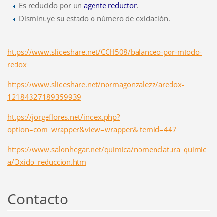
Es reducido por un
agente reductor
.
Disminuye su estado o número de oxidación.
https://www.slideshare.net/CCH508/balanceo-por-mtodo-
redox
https://www.slideshare.net/normagonzalezz/aredox-
12184327189359939
https://jorgeflores.net/index.php?
option=com_wrapper&view=wrapper&Itemid=447
https://www.salonhogar.net/quimica/nomenclatura_quimic
a/Oxido_reduccion.htm
Contacto