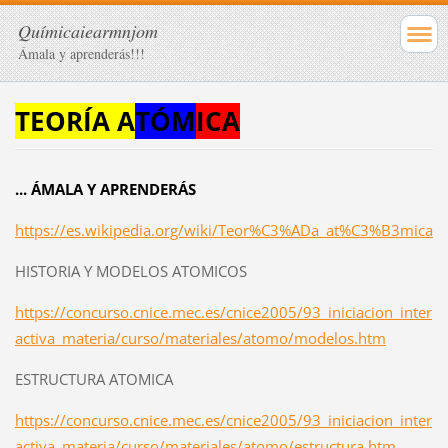
Químicaiearmnjom
Ámala y aprenderás!!!
TEORÍA A
TÓM
ICA
... ÁMALA Y APRENDERÁS
https://es.wikipedia.org/wiki/Teor%C3%ADa_at%C3%B3mica
HISTORIA Y MODELOS ATOMICOS
https://concurso.cnice.mec.es/cnice2005/93_iniciacion_inter
activa_materia/curso/materiales/atomo/modelos.htm
ESTRUCTURA ATOMICA
https://concurso.cnice.mec.es/cnice2005/93_iniciacion_inter
activa_materia/curso/materiales/atomo/estructura.htm