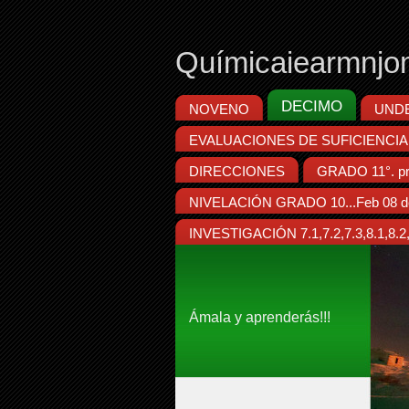
Químicaiearmnjo
DECIMO
NOVENO
UND
EVALUACIONES DE SUFICIENCIA
DIRECCIONES
GRADO 11°. pr
NIVELACIÓN GRADO 10...Feb 08 d
INVESTIGACIÓN 7.1,7.2,7.3,8.1,8.2,8
Ámala y aprenderás!!!