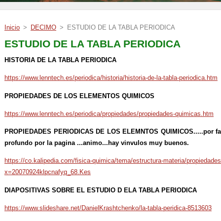
Inicio
>
DECIMO
>
ESTUDIO DE LA TABLA PERIODICA
ESTUDIO DE LA TABLA PERIODICA
HISTORIA DE LA TABLA PERIODICA
https://www.lenntech.es/periodica/historia/historia-de-la-tabla-periodica.htm
PROPIEDADES DE LOS ELEMENTOS QUIMICOS
https://www.lenntech.es/periodica/propiedades/propiedades-quimicas.htm
PROPIEDADES PERIODICAS DE LOS ELEMNTOS QUIMICOS.....por favor
profundo por la pagina ...animo...hay vinvulos muy buenos.
https://co.kalipedia.com/fisica-quimica/tema/estructura-materia/propiedade
x=20070924klpcnafyq_68.Kes
DIAPOSITIVAS SOBRE EL ESTUDIO D ELA TABLA PERIODICA
https://www.slideshare.net/DanielKrashtchenko/la-tabla-peridica-8513603