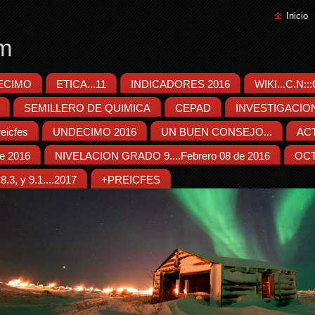
Inicio
m
ECIMO
ETICA...11
INDICADORES 2016
WIKI...C.N:
SEMILLERO DE QUIMICA
CEPAD
INVESTIGACIO
eicfes
UNDECIMO 2016
UN BUEN CONSEJO...
ACT
e 2016
NIVELACION GRADO 9....Febrero 08 de 2016
OCT
.3, y 9.1....2017
+PREICFES