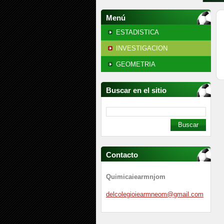
Menú
ESTADISTICA
INVESTIGACION
GEOMETRIA
Buscar en el sitio
Contacto
Quimicaiearmnjom
delcoleg
ioiearmn
eom@gmai
l.com