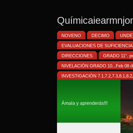
Químicaiearmnjo
NOVENO
DECIMO
UNDE
EVALUACIONES DE SUFICIENCIA
DIRECCIONES
GRADO 11°. pr
NIVELACIÓN GRADO 10...Feb 08 d
INVESTIGACIÓN 7.1,7.2,7.3,8.1,8.2,8
Ámala y aprenderás!!!