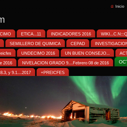
Inicio
m
CIMO
ETICA...11
INDICADORES 2016
WIKI...C.N::
SEMILLERO DE QUIMICA
CEPAD
INVESTIGACIO
eicfes
UNDECIMO 2016
UN BUEN CONSEJO...
ACT
OC
e 2016
NIVELACION GRADO 9....Febrero 08 de 2016
.3, y 9.1....2017
+PREICFES