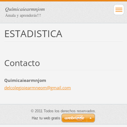
Químicaiearmnjom
Ámala y aprenderás!!!
ESTADISTICA
Contacto
Quimicaiearmnjom
delcoleg
ioiearmn
eom@gmai
l.com
© 2011 Todos los derechos reservados.
Haz tu web gratis