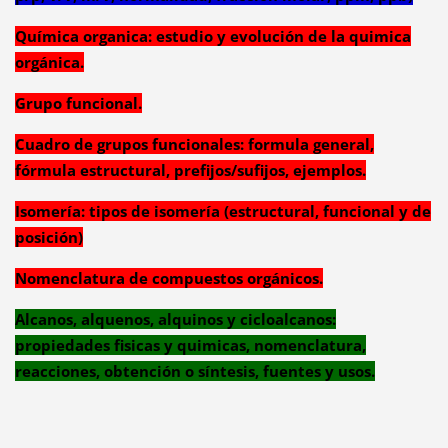
Química organica: estudio y evolución de la quimica
orgánica.
Grupo funcional.
Cuadro de grupos funcionales: formula general,
fórmula estructural, prefijos/sufijos, ejemplos.
Isomería: tipos de isomería (estructural, funcional y de
posición)
Nomenclatura de compuestos orgánicos.
Alcanos, alquenos, alquinos y cicloalcanos:
propiedades fisicas y quimicas, nomenclatura,
reacciones, obtención o síntesis, fuentes y usos.