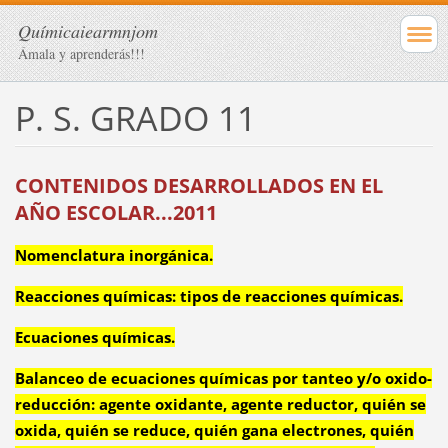
Químicaiearmnjom
Ámala y aprenderás!!!
P. S. GRADO 11
CONTENIDOS DESARROLLADOS EN EL
AÑO ESCOLAR...2011
Nomenclatura inorgánica.
Reacciones químicas: tipos de reacciones químicas.
Ecuaciones químicas.
Balanceo de ecuaciones químicas por tanteo y/o oxido-
reducción: agente oxidante, agente reductor, quién se
oxida, quién se reduce, quién gana electrones, quién