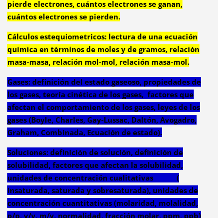
pierde electrones, cuántos electrones se ganan,
cuántos electrones se pierden.
Cálculos estequiometricos: lectura de una ecuación
química en términos de moles y de gramos, relación
masa-masa, relación mol-mol, relación masa-mol.
Gases: definición del estado gaseoso, propiedades de
los gases, teoría cinética de los gases, factores que
afectan el comportamiento de los gases, leyes de los
gases (Boyle, Charles, Gay-Lussac, Daltón, Avogadro,
Graham, Combinada, Ecuación de estado).
Soluciones: definición de solución, definición de
solubilidad, factores que afectan la solubilidad,
unidades de concentración cualitativas (
insaturada, saturada y sobresaturada), unidades de
concentración cuantitativas (molaridad, molalidad,
p/p, v/v, m/v, normalidad, fracción molar, ppm, ppb)