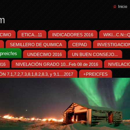
Inicio
m
CIMO
ETICA...11
INDICADORES 2016
WIKI...C.N::
SEMILLERO DE QUIMICA
CEPAD
INVESTIGACIO
preicfes
UNDECIMO 2016
UN BUEN CONSEJO...
016
NIVELACIÓN GRADO 10...Feb 08 de 2016
NIVELACIO
7.1,7.2,7.3,8.1,8.2,8.3, y 9.1....2017
+PREICFES