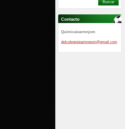
Contacto
Quimicaiearmnjom
delcoleg
ioiearmn
eom@gmai
l.com