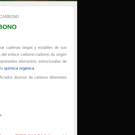
 CARBONO
RBONO
rmar cadenas largas y estables de sus
a
del enlace carbono-carbono da origen
portantes elementos estructurales de
 la
química orgánica
.
ficados átomos de carbono diferentes
s