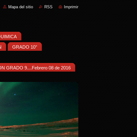
Mapa del sitio
RSS
Imprimir
:QUIMICA
N
GRADO 10°
N GRADO 9....Febrero 08 de 2016