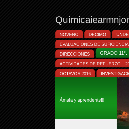
Químicaiearmnjo
NOVENO
DECIMO
UNDE
EVALUACIONES DE SUFICIENCIA
GRADO 11°. 
DIRECCIONES
ACTIVIDADES DE REFUERZO....2
OCTAVOS 2016
INVESTIGACIÓN 
Ámala y aprenderás!!!