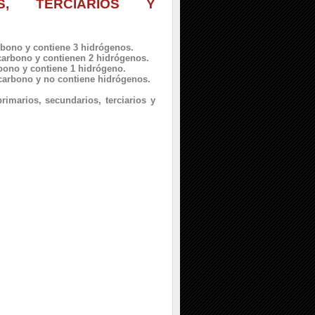
OS, TERCIARIOS Y
rbono y contiene 3 hidrógenos.
carbono y contienen 2 hidrógenos.
rbono y contiene 1 hidrógeno.
 carbono y no contiene hidrógenos.
rimarios, secundarios, terciarios y