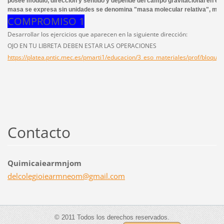
posee módulo, dirección y sentido y depende del campo gravitacional en el 
masa se expresa sin unidades se denomina "masa molecular relativa", mient
COMPROMISO 1
Desarrollar los ejercicios que aparecen en la siguiente dirección:
OJO EN TU LIBRETA DEBEN ESTAR LAS OPERACIONES
https://platea.pntic.mec.es/pmarti1/educacion/3_eso_materiales/prof/bloque_i
Contacto
Quimicaiearmnjom
delcoleg
ioiearmn
eom@gmai
l.com
© 2011 Todos los derechos reservados.