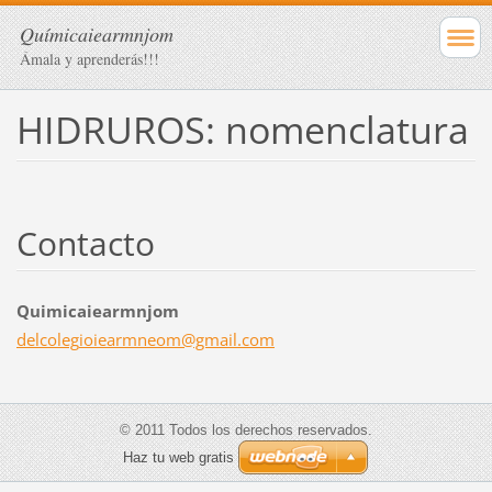
Químicaiearmnjom
Ámala y aprenderás!!!
HIDRUROS: nomenclatura
Contacto
Quimicaiearmnjom
delcoleg
ioiearmn
eom@gmai
l.com
© 2011 Todos los derechos reservados.
Haz tu web gratis