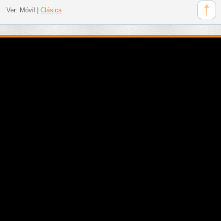
Ver:
Móvil
|
Clásica